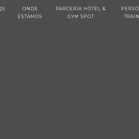
NT)
(CURRENT)
QS
ONDE
PARCERIA HOTEL &
PERSO
(CURRENT)
(CURRENT)
ESTAMOS
GYM SPOT
TRAI