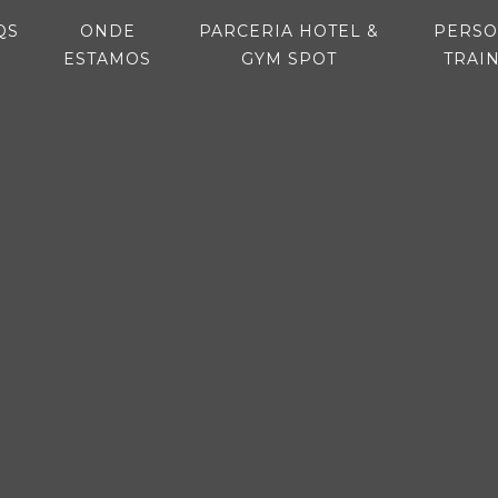
NT)
(CURRENT)
QS
ONDE
PARCERIA HOTEL &
PERSO
(CURRENT)
(CURRENT)
ESTAMOS
GYM SPOT
TRAI